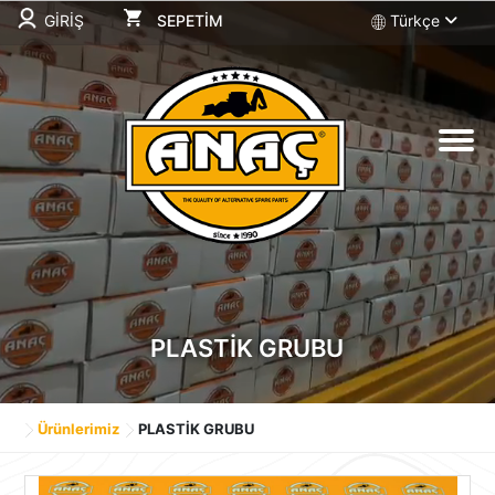
GİRİŞ
SEPETİM
Türkçe
SEPETİM
Sepetiniz Boş
PLASTİK GRUBU
Ürünlerimiz
PLASTİK GRUBU