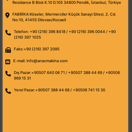
Residance B Blok K.10 D.105 34800 Pendik, İstanbul, Türkiye
FABRİKA:
Köseler, Mermerciler Küçük Sanayi Sitesi, 2. Cd.
No:10, 41455 Dilovası/Kocaeli
Telefon:
+90 (216) 396 8418 / +90 (216) 396 0044 / +90
(216) 397 1025
Faks:
+90 (216) 397 2095
E-mail:
info@anacmakina.com
Dış Pazar:
+90507 640 06 71 / +90507 388 44 69 / +90506
969 15 31
Yerel Pazar:
+90507 388 44 68 / +90506 741 15 30