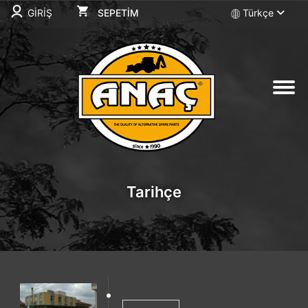
GİRİŞ
SEPETİM
Türkçe
SEPETİM
Sepetiniz Boş
Tarihçe